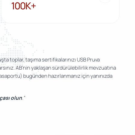
100K+
100K+
şta toplar, taşıma sertifikalarınızı USB Pruva
sınız. AB’nin yaklaşan sürdürülebilirlik mevzuatına
 Pasaportu) bugünden hazırlanmanız için yanınızda
rçası olun
.”