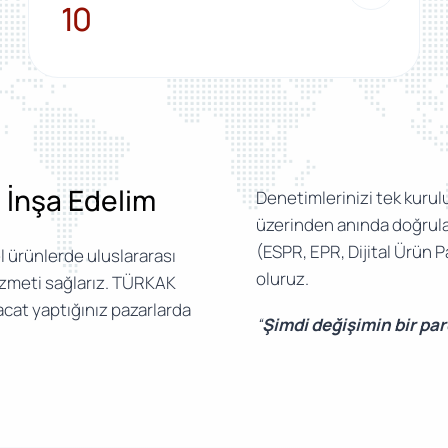
10
10
e İnşa Edelim
Denetimlerinizi tek kurulu
üzerinden anında doğrular
(ESPR, EPR, Dijital Ürün
l ürünlerde uluslararası
oluruz.
izmeti sağlarız. TÜRKAK
acat yaptığınız pazarlarda
“
Şimdi değişimin bir pa