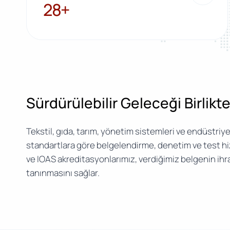
28+
28+
Sürdürülebilir Geleceği Birlikt
Tekstil, gıda, tarım, yönetim sistemleri ve endüstriye
standartlara göre belgelendirme, denetim ve test h
ve IOAS akreditasyonlarımız, verdiğimiz belgenin ihr
tanınmasını sağlar.