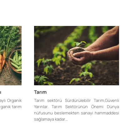
ı
Tarım
aylı Organik
Tarım sektörü Sürdürülebilir Tarım,Güvenli
rganik tarım
Yarınlar. Tarım Sektörünün Önemi Dünya
nüfusunu beslemekten sanayi hammaddesi
sağlamaya kadar…