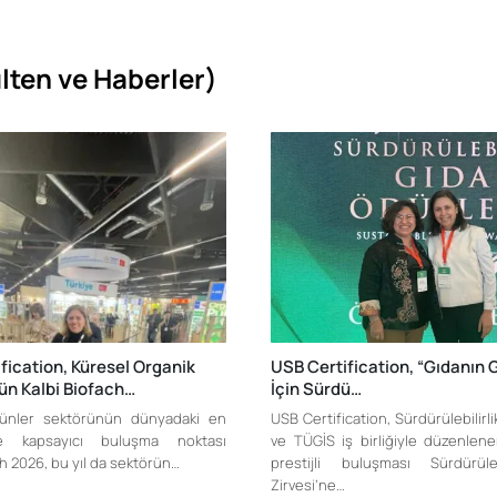
lten ve Haberler)
fication, Küresel Organik
USB Certification, “Gıdanın 
n Kalbi Biofach…
İçin Sürdü…
rünler sektörünün dünyadaki en
USB Certification, Sürdürülebilirl
e kapsayıcı buluşma noktası
ve TÜGİS iş birliğiyle düzenlen
h 2026, bu yıl da sektörün…
prestijli buluşması Sürdürüle
Zirvesi’ne…