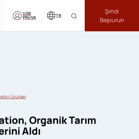
Şimdi
USB
TR
PRUVA
Başvurun
etici Ürünleri
ation, Organik Tarım
rini Aldı