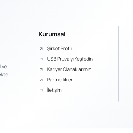
Kurumsal
Şirket Profili
USB Pruva’yı Keşfedin
l ve
Kariyer Olanaklarımız
ekte
Partnerlikler
İletişim