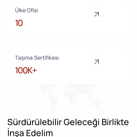
Ülke Ofisi
10
10
Taşıma Sertifikası
100K+
100K+
Sürdürülebilir Geleceği Birlikte
İnşa Edelim