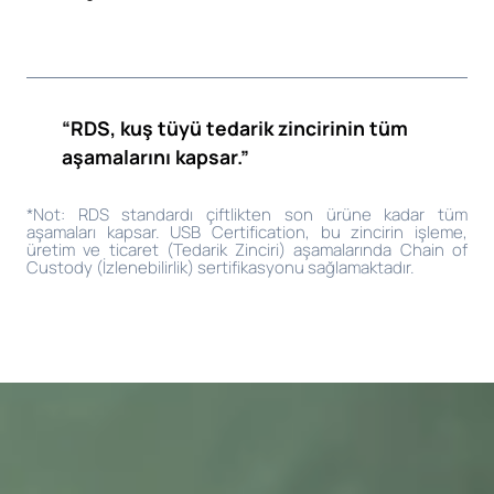
“RDS, kuş tüyü tedarik zincirinin tüm
aşamalarını kapsar.”
*Not: RDS standardı çiftlikten son ürüne kadar tüm
aşamaları kapsar. USB Certification, bu zincirin işleme,
üretim ve ticaret (Tedarik Zinciri) aşamalarında Chain of
Custody (İzlenebilirlik) sertifikasyonu sağlamaktadır.