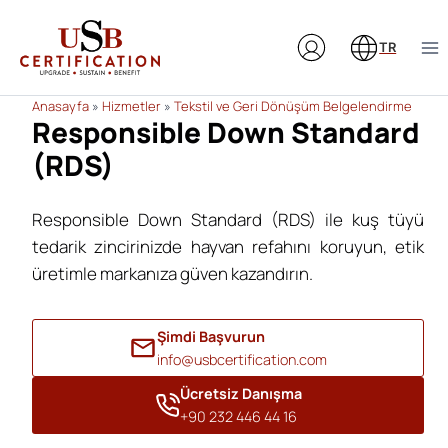
Skip
to
TR
content
Anasayfa
»
Hizmetler
»
Tekstil ve Geri Dönüşüm Belgelendirme
Responsible Down Standard
(RDS)
Responsible Down Standard (RDS) ile kuş tüyü
tedarik zincirinizde hayvan refahını koruyun, etik
üretimle markanıza güven kazandırın.
Şimdi Başvurun
info@usbcertification.com
Ücretsiz Danışma
+90 232 446 44 16