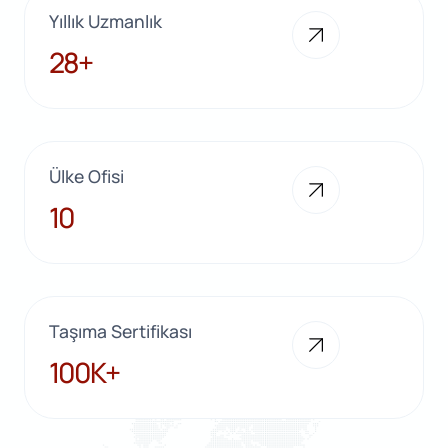
Yıllık Uzmanlık
28+
28+
Ülke Ofisi
10
10
Taşıma Sertifikası
100K+
100K+