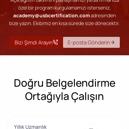
özel bir program kurgulamamızı isterseniz,
academy@usbcertification.com
adresinden
bize yazın. Ekibimiz en kısa sürede size dönecektir.
Bizi Şimdi Arayın
E-posta Gönderin
Doğru Belgelendirme
Ortağıyla Çalışın
Yıllık Uzmanlık