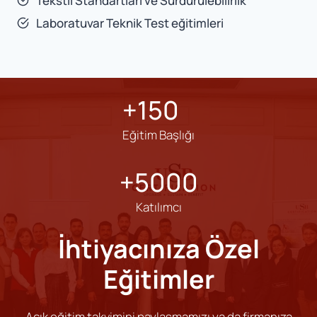
Tekstil Standartları ve Sürdürülebilirlik
Laboratuvar Teknik Test eğitimleri
+150
+150
Eğitim Başlığı
+5000
+5000
Katılımcı
İhtiyacınıza Özel
Eğitimler
Açık eğitim takvimini paylaşmamızı ya da firmanıza