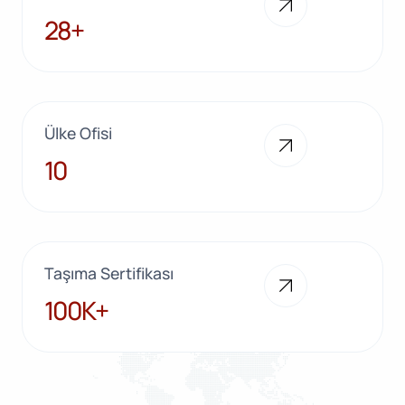
28+
28+
Ülke Ofisi
10
10
Taşıma Sertifikası
100K+
100K+