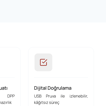
uatı
Dijital Doğrulama
e DPP
USB Pruva ile izlenebilir,
hazırlık
kâğıtsız süreç