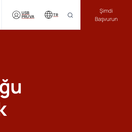
Şimdi
USB
TR
PRUVA
Başvurun
uğu
k