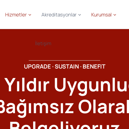
Hizmetler
Akreditasyonlar
Kurumsal
İletişim
UPGRADE · SUSTAIN · BENEFIT
 Yıldır Uygunl
Bağımsız Olara
Belgeliyoruz