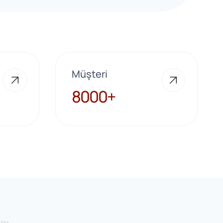
Müşteri
8000+
8000+