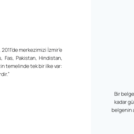
, 2011’de merkezimizi İzmir’e
ıs, Fas, Pakistan, Hindistan,
in temelinde tek bir ilke var:
dir.”
Bir belg
kadar güv
belgenin 