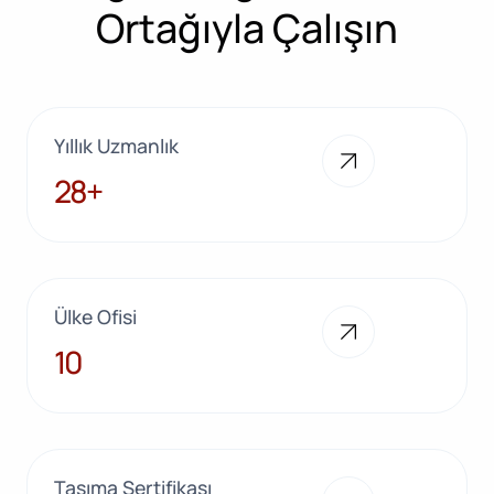
Ortağıyla Çalışın
Yıllık Uzmanlık
28+
28+
Ülke Ofisi
10
10
Taşıma Sertifikası