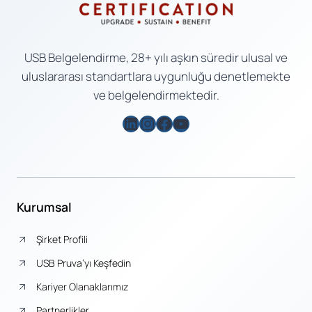
USB Belgelendirme, 28+ yılı aşkın süredir ulusal ve
uluslararası standartlara uygunluğu denetlemekte
ve belgelendirmektedir.
LinkedIn
Instagram
Facebook
YouTube
Kurumsal
Şirket Profili
USB Pruva’yı Keşfedin
Kariyer Olanaklarımız
Partnerlikler