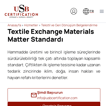
Skip
to
TR
content
Anasayfa
»
Hizmetler
»
Tekstil ve Geri Dönüşüm Belgelendirme
Textile Exchange Materials
Matter Standardı
Hammadde üretimi ve birincil işleme süreçlerinde
sürdürülebilirliği tek çatı altında toplayan kapsamlı
standart. Çiftlikten ilk işleme tesisine kadar uzanan
tedarik zincirinde iklim, doğa, insan hakları ve
hayvan refahı kriterlerini denetler.
Şimdi Başvurun
info@usbcertification.com
Ücretsiz Danışma