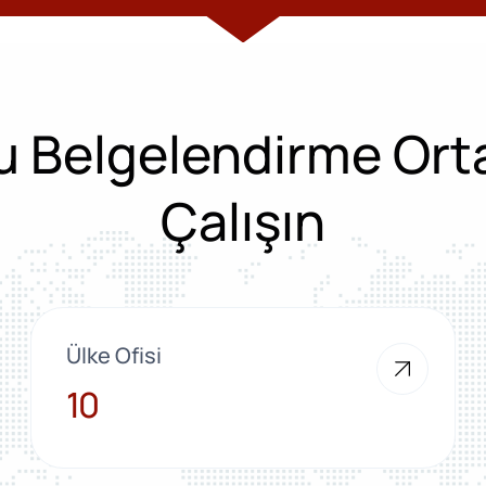
 Belgelendirme Ort
Çalışın
Ülke Ofisi
10
10