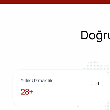
Doğru
Yıllık Uzmanlık
28+
28+