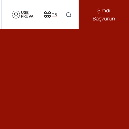
Şimdi
USB
TR
PRUVA
Başvurun