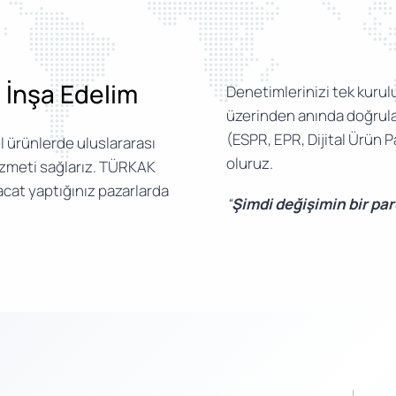
e İnşa Edelim
Denetimlerinizi tek kurulu
üzerinden anında doğrular
(ESPR, EPR, Dijital Ürün
l ürünlerde uluslararası
oluruz.
izmeti sağlarız. TÜRKAK
acat yaptığınız pazarlarda
“
Şimdi değişimin bir pa