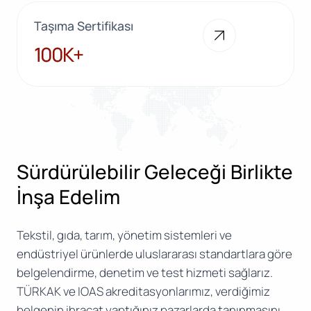
Taşıma Sertifikası
100K+
100K+
Sürdürülebilir Geleceği Birlikte
İnşa Edelim
Tekstil, gıda, tarım, yönetim sistemleri ve
endüstriyel ürünlerde uluslararası standartlara göre
belgelendirme, denetim ve test hizmeti sağlarız.
TÜRKAK ve IOAS akreditasyonlarımız, verdiğimiz
belgenin ihracat yaptığınız pazarlarda tanınmasını