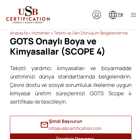
Skip
to
TR
content
Anasayfa
»
Hizmetler
»
Tekstil ve Geri Dönüşüm Belgelendirme
GOTS Onaylı Boya ve
Kimyasallar (SCOPE 4)
Tekstil yardımcı kimyasalları ve boyarmadde
üretiminizi dünya standartlarında belgelendirin.
Çevre dostu ve sosyal sorumluluk ilkelerine uygun
kimyasal üretim süreçlerinizi GOTS Scope 4
sertifikası ile tescilleyin.
Şimdi Başvurun
info@usbcertification.com
Ücretsiz Danışma