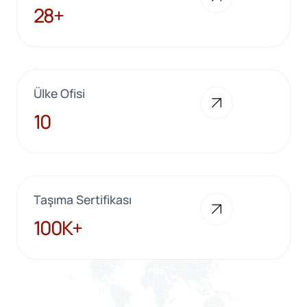
28+
28+
Ülke Ofisi
10
10
Taşıma Sertifikası
100K+
100K+