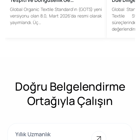
Tespiti ve Döngüsellik Ge…
Due Diligen
Global Organic Textile Standard’ın (GOTS) yeni
Global Standa
versiyonu olan 8.0, Mart 2026’da resmi olarak
Textile Sta
yayımlandı. Üç…
süreçlerinde
değerlendirme
Doğru Belgelendirme
Ortağıyla Çalışın
Yıllık Uzmanlık