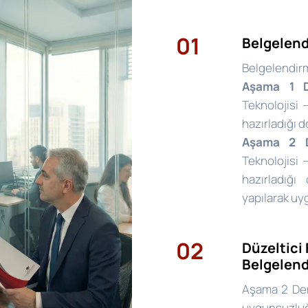
01
Belgelend
Belgelendir
Aşama 1 D
Teknolojisi
hazırladığı
Aşama 2 D
Teknolojisi
hazırladığı
yapılarak uy
02
Düzeltici 
Belgelen
Aşama 2 Den
uygunsuzl