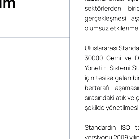
im
sektörlerden bir
gerçekleşmesi a
olumsuz etkilenmek
Uluslararası Standa
30000 Gemi ve De
Yönetim Sistemi S
için tesise gelen
bertarafı aşama
sırasındaki atık ve ç
şekilde yönetilmesi
Standardın ISO t
versiyonu 2009 yılı