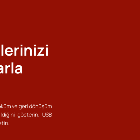
erinizi
arla
n
söküm ve geri dönüşüm
ildiğini gösterin. USB
tin.