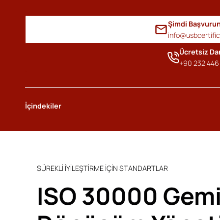
Şimdi Başvuru
info@usbcertifi
Ücretsiz D
+90 232 446 
İçindekiler
SÜREKLİ İYİLEŞTİRME İÇİN STANDARTLAR
ISO 30000 Gemi