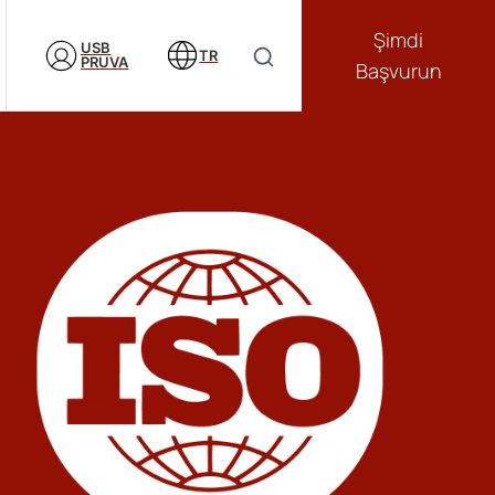
Şimdi
USB
TR
PRUVA
Başvurun