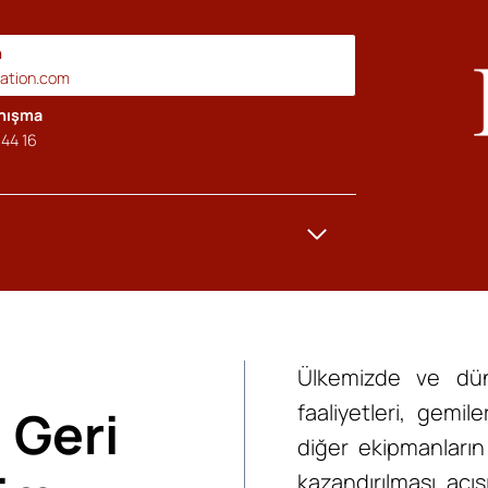
n
cation.com
anışma
44 16
Ülkemizde ve dü
faaliyetleri, gemi
 Geri
diğer ekipmanları
kazandırılması aç