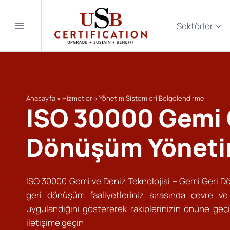
Skip
to
Sektörler
content
Anasayfa
»
Hizmetler
»
Yönetim Sistemleri Belgelendirme
ISO 30000 Gemi 
Dönüşüm Yöneti
ISO 30000 Gemi ve Deniz Teknolojisi – Gemi Geri 
geri dönüşüm faaliyetleriniz sırasında çevre ve i
uygulandığını göstererek rakiplerinizin önüne geçi
iletişime geçin!