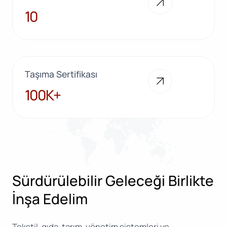
10
10
Taşıma Sertifikası
100K+
100K+
Sürdürülebilir Geleceği Birlikte
İnşa Edelim
Tekstil, gıda, tarım, yönetim sistemleri ve