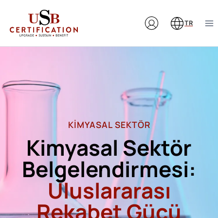
Skip
to
TR
content
KIMYASAL SEKTÖR
Kimyasal Sektör
Belgelendirmesi:
Uluslararası
Rekabet Gücü