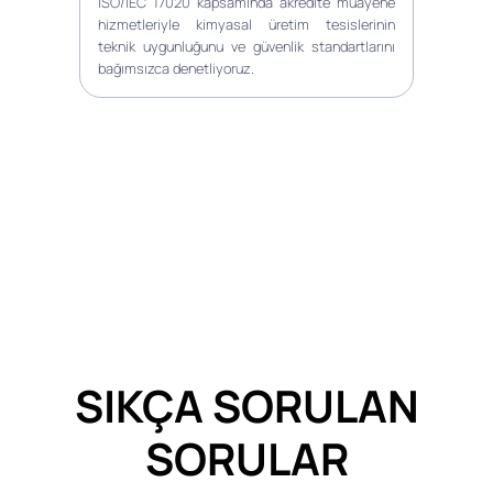
ISO/IEC 17020 kapsamında akredite muayene
hizmetleriyle kimyasal üretim tesislerinin
teknik uygunluğunu ve güvenlik standartlarını
bağımsızca denetliyoruz.
SIKÇA SORULAN
SORULAR