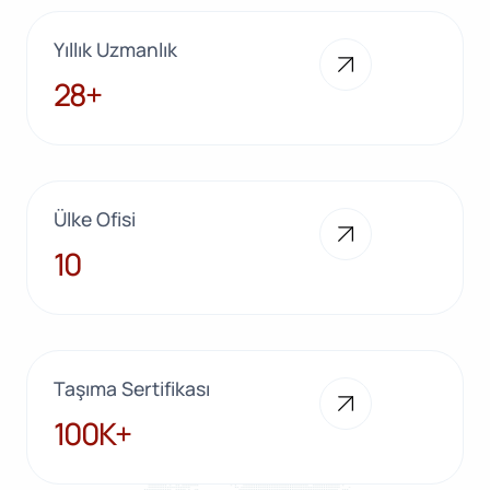
Yıllık Uzmanlık
28+
28+
Ülke Ofisi
10
10
Taşıma Sertifikası
100K+
100K+