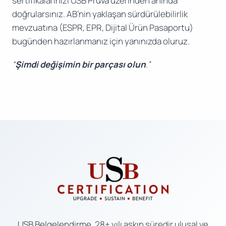
sertifikalarınızı USB Pruva üzerinden anında
doğrularsınız. AB’nin yaklaşan sürdürülebilirlik
mevzuatına (ESPR, EPR, Dijital Ürün Pasaportu)
bugünden hazırlanmanız için yanınızda oluruz.
“
Şimdi değişimin bir parçası olun
.”
USB Belgelendirme, 28+ yılı aşkın süredir ulusal ve