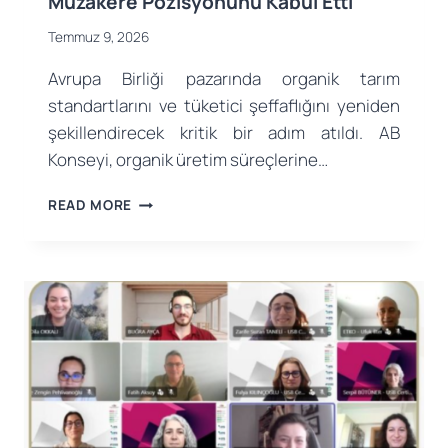
Müzakere Pozisyonunu Kabul Etti
Temmuz 9, 2026
Avrupa Birliği pazarında organik tarım
standartlarını ve tüketici şeffaflığını yeniden
şekillendirecek kritik bir adım atıldı. AB
Konseyi, organik üretim süreçlerine…
AB
READ MORE
KONSEYI
ORGANIK
ÜRETIM
VE
ETIKETLEME
KURALLARINA
İLIŞKIN
MÜZAKERE
POZISYONUNU
KABUL
ETTI