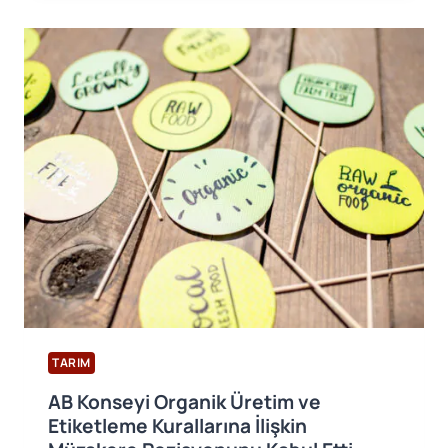
VERSIYON
7
İÇIN
YENI
POZISYON
BILDIRIMI
(P708)
YAYIMLANDI
TARIM
AB Konseyi Organik Üretim ve
Etiketleme Kurallarına İlişkin