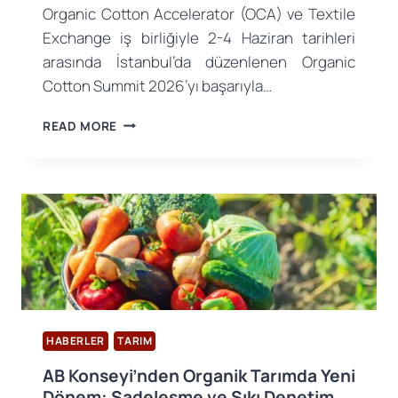
Organic Cotton Accelerator (OCA) ve Textile
Exchange iş birliğiyle 2-4 Haziran tarihleri
arasında İstanbul’da düzenlenen Organic
Cotton Summit 2026’yı başarıyla…
ORGANIC
READ MORE
COTTON
SUMMIT
2026’DA
SEKTÖRLE
BULUŞTUK!
HABERLER
TARIM
AB Konseyi’nden Organik Tarımda Yeni
Dönem: Sadeleşme ve Sıkı Denetim