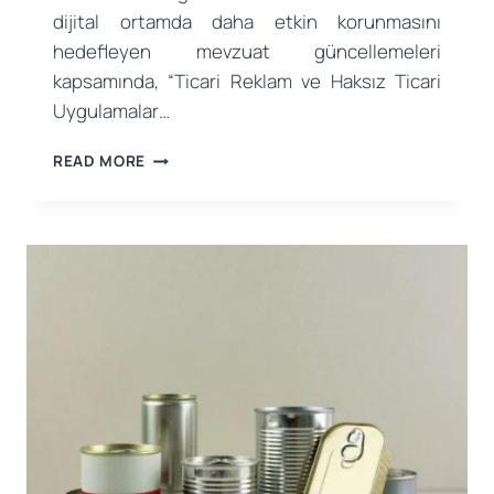
dijital ortamda daha etkin korunmasını
hedefleyen mevzuat güncellemeleri
kapsamında, “Ticari Reklam ve Haksız Ticari
Uygulamalar…
TICARET
READ MORE
BAKANLIĞI’NDAN
DIJITAL
REKLAM
VE
TICARI
UYGULAMALARA
YÖNELIK
YENI
DÜZENLEME