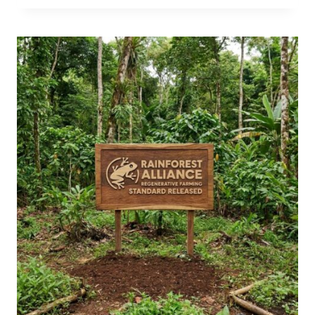
TARIM
SEKTÖRÜNDE
SÜRDÜRÜLEBILIRLIK
VIZYONU:
ORDU
VE
RIZE’DEKI
ETKINLIKLERIMIZ
TAMAMLANDI