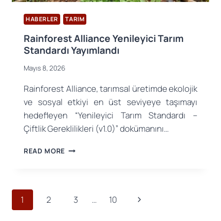
HABERLER
TARIM
Rainforest Alliance Yenileyici Tarım
Standardı Yayımlandı
Mayıs 8, 2026
Rainforest Alliance, tarımsal üretimde ekolojik
ve sosyal etkiyi en üst seviyeye taşımayı
hedefleyen “Yenileyici Tarım Standardı –
Çiftlik Gereklilikleri (v1.0)” dokümanını…
RAINFOREST
READ MORE
ALLIANCE
YENILEYICI
TARIM
STANDARDI
Page
Next
1
2
3
…
10
YAYIMLANDI
navigation
Page