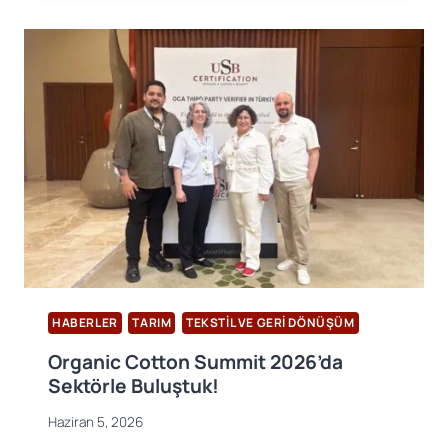
ADIM:
BCI
P&C
V3.2
EĞITIMI
TAMAMLANDI
HABERLER
TARIM
TEKSTIL VE GERI DÖNÜŞÜM
Organic Cotton Summit 2026’da
Sektörle Buluştuk!
Haziran 5, 2026