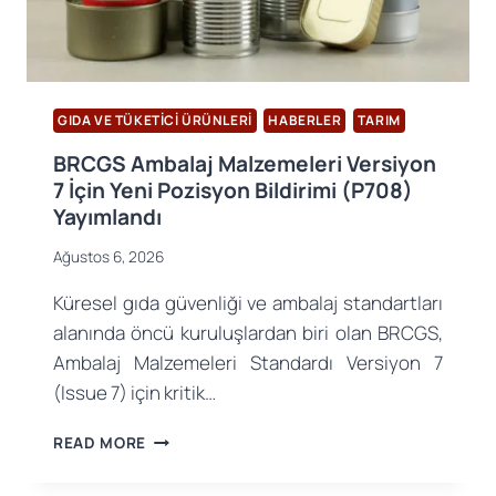
GIDA VE TÜKETICI ÜRÜNLERI
HABERLER
TARIM
BRCGS Ambalaj Malzemeleri Versiyon
7 İçin Yeni Pozisyon Bildirimi (P708)
Yayımlandı
Ağustos 6, 2026
Küresel gıda güvenliği ve ambalaj standartları
alanında öncü kuruluşlardan biri olan BRCGS,
Ambalaj Malzemeleri Standardı Versiyon 7
(Issue 7) için kritik…
BRCGS
READ MORE
AMBALAJ
MALZEMELERI