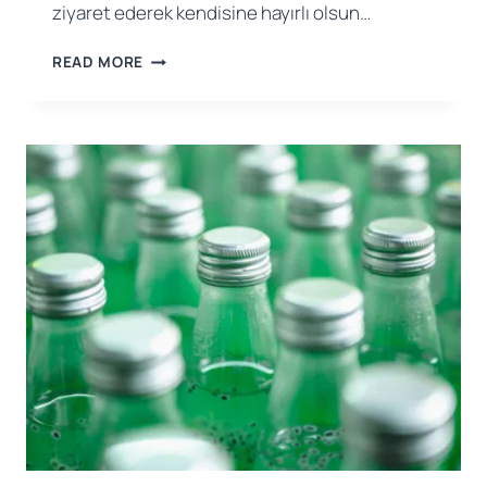
ziyaret ederek kendisine hayırlı olsun…
DENIZLI
READ MORE
İHRACATÇILAR
BIRLIĞI
YENI
BAŞKANINA
TEBRIK
ZIYARETI
GERÇEKLEŞTIRILDI