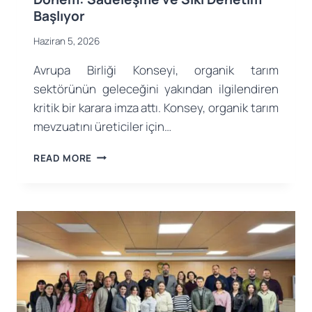
Başlıyor
Haziran 5, 2026
Avrupa Birliği Konseyi, organik tarım
sektörünün geleceğini yakından ilgilendiren
kritik bir karara imza attı. Konsey, organik tarım
mevzuatını üreticiler için…
AB
READ MORE
KONSEYI’NDEN
ORGANIK
TARIMDA
YENI
DÖNEM:
SADELEŞME
VE
SIKI
DENETIM
BAŞLIYOR