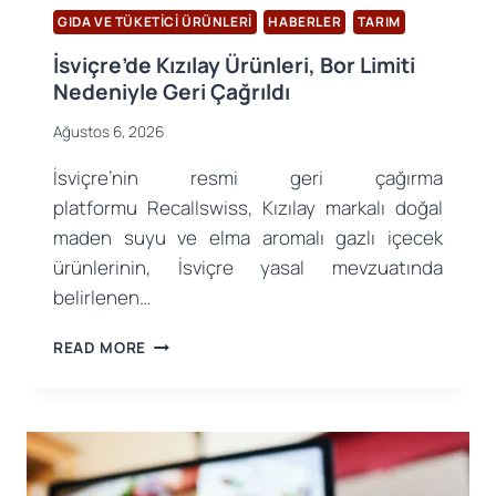
GIDA VE TÜKETICI ÜRÜNLERI
HABERLER
TARIM
İsviçre’de Kızılay Ürünleri, Bor Limiti
Nedeniyle Geri Çağrıldı
Ağustos 6, 2026
İsviçre’nin resmi geri çağırma
platformu Recallswiss, Kızılay markalı doğal
maden suyu ve elma aromalı gazlı içecek
ürünlerinin, İsviçre yasal mevzuatında
belirlenen…
İSVIÇRE’DE
READ MORE
KIZILAY
ÜRÜNLERI,
BOR
LIMITI
NEDENIYLE
GERI