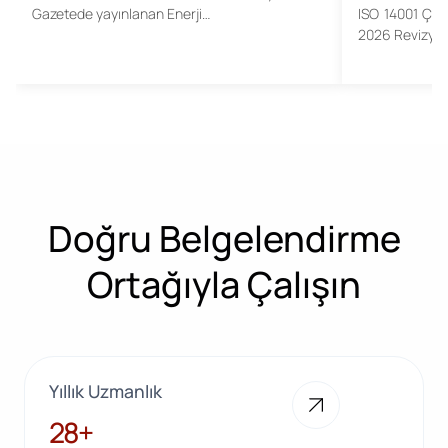
Gazetede yayınlanan Enerji…
ISO 14001 Çev
2026 Revizyon
Doğru Belgelendirme
Ortağıyla Çalışın
Yıllık Uzmanlık
28+
28+