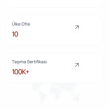
Ülke Ofisi
10
10
Taşıma Sertifikası
100K+
100K+