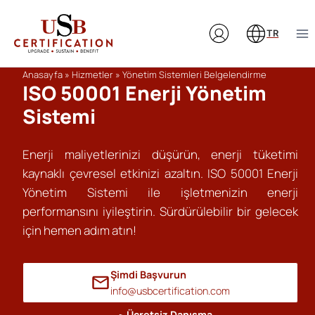
Skip
to
TR
content
Anasayfa
»
Hizmetler
»
Yönetim Sistemleri Belgelendirme
ISO 50001 Enerji Yönetim
Sistemi
Enerji maliyetlerinizi düşürün, enerji tüketimi
kaynaklı çevresel etkinizi azaltın. ISO 50001 Enerji
Yönetim Sistemi ile işletmenizin enerji
performansını iyileştirin. Sürdürülebilir bir gelecek
için hemen adım atın!
Şimdi Başvurun
info@usbcertification.com
Ücretsiz Danışma