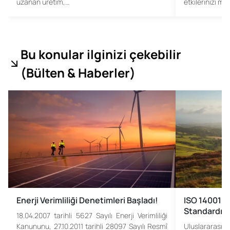
uzanan üretim,…
etkilerinizi mi
Bu konular ilginizi çekebilir
(
Bülten & Haberler
)
Enerji Verimliliği Denetimleri Başladı!
ISO 14001 Ç
Standardın
18.04.2007 tarihli 5627 Sayılı Enerji Verimliliği
Kanununu, 27.10.2011 tarihli 28097 Sayılı Resmî
Uluslararası 