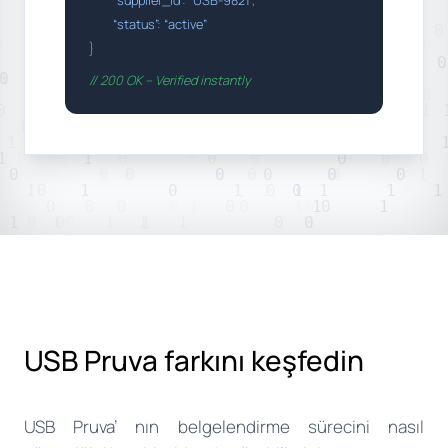
“supplier_id”
:
“USB-9821”
,
“status”
:
“active”
}
// 200 OK – Verified instantly
USB Pruva farkını keşfedin
USB Pruva’ nın belgelendirme sürecini nasıl