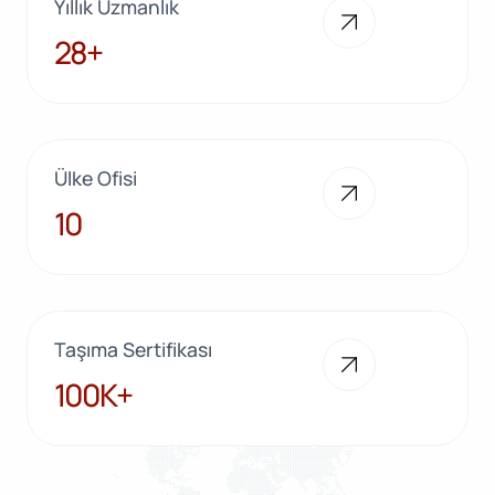
Yıllık Uzmanlık
28+
28+
Ülke Ofisi
10
10
Taşıma Sertifikası
100K+
100K+