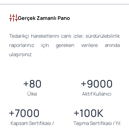
Gerçek Zamanlı Pano
Tedarikçi hareketlerini canlı izler, sürdürülebilirlik
raporlarınız için gereken verilere anında
ulaşırsınız.
+80
+9000
+80
+9000
Ülke
Aktif Kullanıcı
+7000
+100K
+7000
+100K
Kapsam Sertifikası /
Taşıma Sertifikası / Yıl