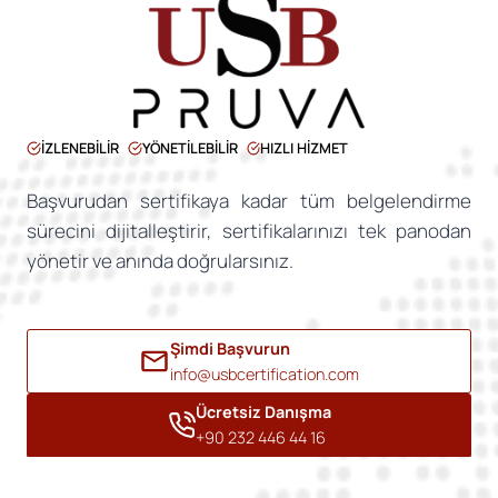
İZLENEBİLİR
YÖNETİLEBİLİR
HIZLI HİZMET
Başvurudan sertifikaya kadar tüm belgelendirme
sürecini dijitalleştirir, sertifikalarınızı tek panodan
yönetir ve anında doğrularsınız.
Şimdi Başvurun
info@usbcertification.com
Ücretsiz Danışma
+90 232 446 44 16