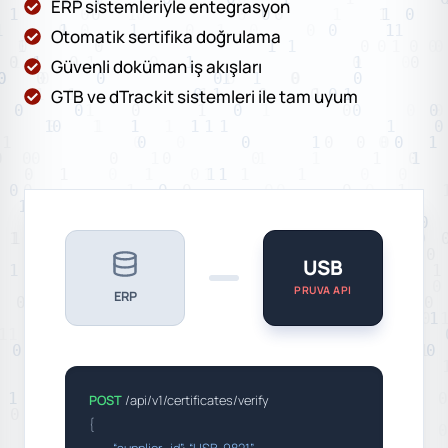
ERP sistemleriyle entegrasyon
Otomatik sertifika doğrulama
Güvenli doküman iş akışları
GTB ve dTrackit sistemleri ile tam uyum
USB
PRUVA API
ERP
POST
/api/v1/certificates/verify
{