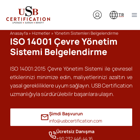
Skip
to
TR
content
Anasayfa
»
Hizmetler
»
Yönetim Sistemleri Belgelendirme
ISO 14001 Çevre Yönetim
Sistemi Belgelendirme
ISO 14001:2015 Çevre Yönetim Sistemi ile çevresel
etkilerinizi minimize edin, maliyetlerinizi azaltın ve
yasal gerekliliklere uyum sağlayın. USB Certification
uzmanlığıyla sürdürülebilir başarılara ulaşın.
Şimdi Başvurun
info@usbcertification.com
Ücretsiz Danışma
+90 232 446 44 16