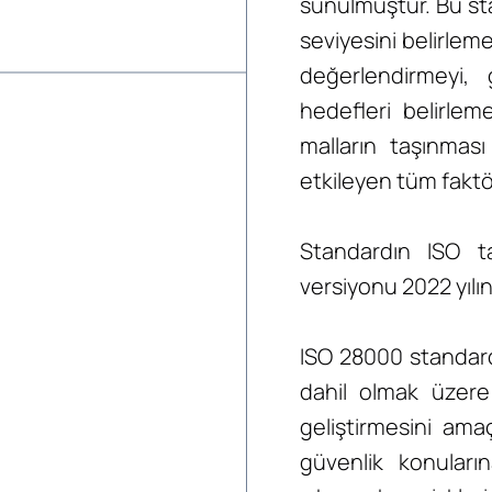
sunulmuştur. Bu stan
seviyesini belirleme
değerlendirmeyi, 
hedefleri belirlem
malların taşınmas
etkileyen tüm faktör
Standardın ISO t
versiyonu 2022 yılı
ISO 28000 standardı
dahil olmak üzere
geliştirmesini ama
güvenlik konularına