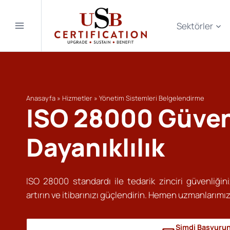
Skip
to
Sektörler
content
Anasayfa
»
Hizmetler
»
Yönetim Sistemleri Belgelendirme
ISO 28000 Güven
Dayanıklılık
ISO 28000 standardı ile tedarik zinciri güvenliğinizi
artırın ve itibarınızı güçlendirin. Hemen uzmanlarımız
Şimdi Başvuru