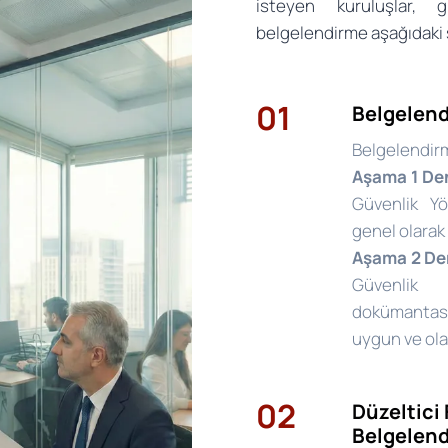
isteyen kuruluşlar, 
belgelendirme aşağıdaki ş
01
Belgelend
Belgelendir
Aşama 1 De
Güvenlik Y
genel olarak
Aşama 2 De
Güvenlik 
dokümantas
uygun ve ola
02
Düzeltici 
Belgelen