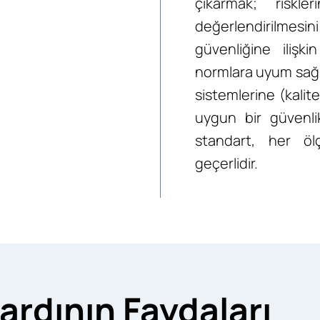
çıkarmak; riskle
değerlendirilmesi
güvenliğine ilişk
normlara uyum sağl
sistemlerine (kalite
uygun bir güvenli
standart, her öl
geçerlidir.
rdının Faydaları