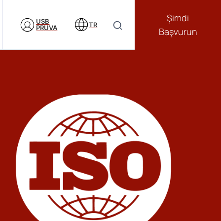
Şimdi
USB
TR
PRUVA
Başvurun