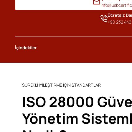
info@usbcertifi
Ücretsiz D
+90 232 446 
İçindekiler
SÜREKLİ İYİLEŞTİRME İÇİN STANDARTLAR
ISO 28000 Güve
Yönetim Sisteml