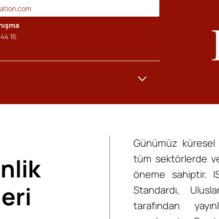
cation.com
anışma
44 16
Günümüz küresel 
tüm sektörlerde ve 
nlik
öneme sahiptir. 
eri
Standardı, Ulusl
tarafından yayı