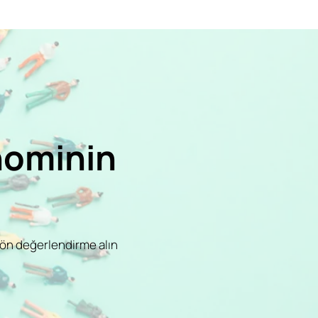
nominin
…
 ön değerlendirme alın