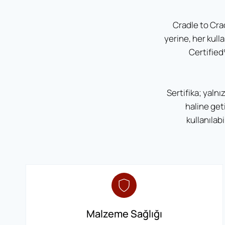
Cradle to Cra
yerine, her kul
Certified
Sertifika; yalnı
haline get
kullanılab
Malzeme Sağlığı