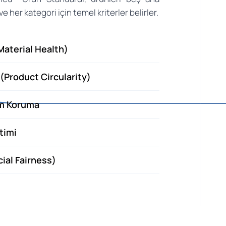
e her kategori için temel kriterler belirler.
Material Health)
(Product Circularity)
im Koruma
timi
ial Fairness)