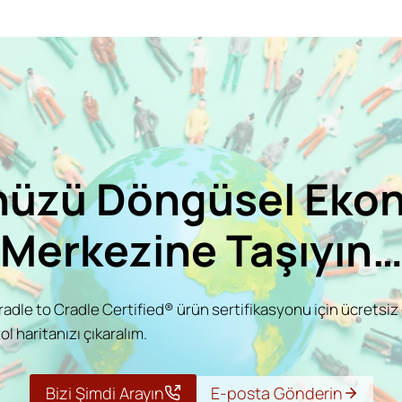
üzü Döngüsel Eko
Merkezine Taşıyın
dle to Cradle Certified® ürün sertifikasyonu için ücretsiz
l haritanızı çıkaralım.
Bizi Şimdi Arayın
E-posta Gönderin