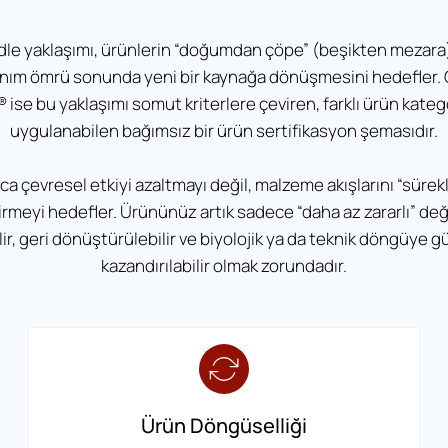
dle yaklaşımı, ürünlerin “doğumdan çöpe” (beşikten mezara
lanım ömrü sonunda yeni bir kaynağa dönüşmesini hedefler. 
® ise bu yaklaşımı somut kriterlere çeviren, farklı ürün kateg
uygulanabilen bağımsız bir ürün sertifikasyon şemasıdır.
zca çevresel etkiyi azaltmayı değil, malzeme akışlarını “sürek
irmeyi hedefler. Ürününüz artık sadece “daha az zararlı” değ
ilir, geri dönüştürülebilir ve biyolojik ya da teknik döngüye g
kazandırılabilir olmak zorundadır.
Ürün Döngüselliği