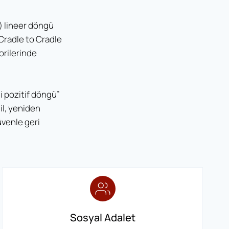
) lineer döngü
Cradle to Cradle
orilerinde
li pozitif döngü”
il, yeniden
üvenle geri
Sosyal Adalet