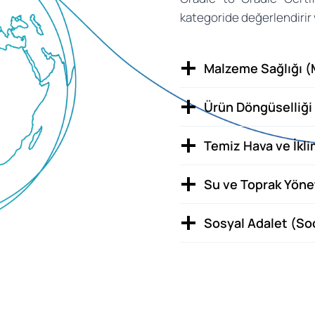
kategoride değerlendirir v
Malzeme Sağlığı (
Ürün Döngüselliği 
Temiz Hava ve İkl
Su ve Toprak Yöne
Sosyal Adalet (Soc