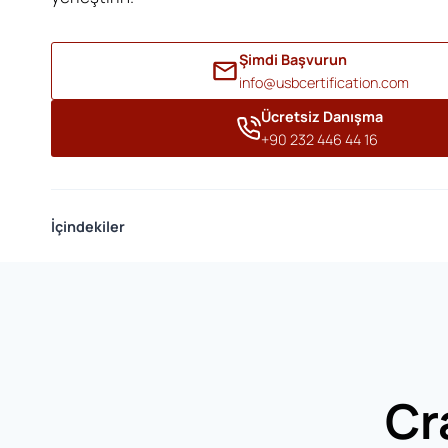
Şimdi Başvurun
info@usbcertification.com
Ücretsiz Danışma
+90 232 446 44 16
İçindekiler
Cr