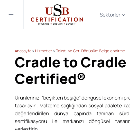
Skip
to
Sektörler
content
Anasayfa
»
Hizmetler
»
Tekstil ve Geri Dönüşüm Belgelendirme
Cradle to Cradle
Certified®
Ürünlerinizi “beşikten beşiğe” döngüsel ekonomi pr
tasarlayın. Malzeme sağlığından sosyal adalete ka
değerlendirilen dünya çapında tanınan sürdü
sertifikasyonu ile markanızı döngüsel tasar
yerleştirin.