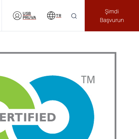
Şimdi
USB
TR
PRUVA
Başvurun