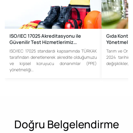
ISO/IEC 17025 Akreditasyonu ile
Gıda Kontro
Güvenilir Test Hizmetlerimiz…
Yönetmeliği
ISO/IEC 17025 standardı kapsamında TÜRKAK
Tarım ve Orma
tarafından denetlenerek akredite olduğumuzu
2024 tarihin
ve kişisel koruyucu donanımlar (PPE)
değişiklikler, 
yönetmeliği…
Doğru Belgelendirme