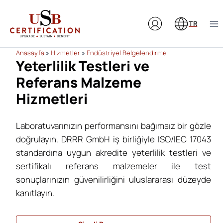
Skip
to
TR
content
Anasayfa
»
Hizmetler
»
Endüstriyel Belgelendirme
Yeterlilik Testleri ve
Referans Malzeme
Hizmetleri
Laboratuvarınızın performansını bağımsız bir gözle
doğrulayın. DRRR GmbH iş birliğiyle ISO/IEC 17043
standardına uygun akredite yeterlilik testleri ve
sertifikalı referans malzemeler ile test
sonuçlarınızın güvenilirliğini uluslararası düzeyde
kanıtlayın.