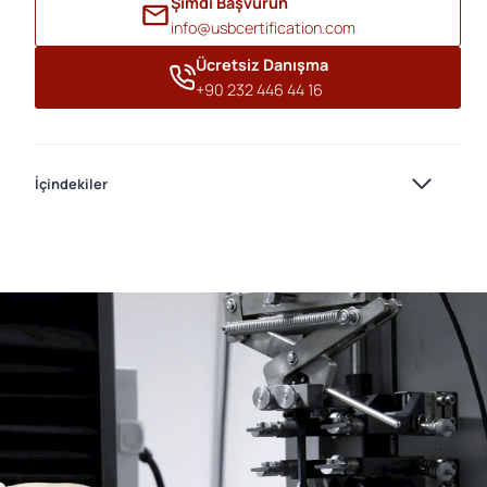
Şimdi Başvurun
info@usbcertification.com
Ücretsiz Danışma
+90 232 446 44 16
İçindekiler