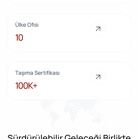
Ülke Ofisi
10
10
Taşıma Sertifikası
100K+
100K+
Sürdürülebilir Geleceği Birlikte