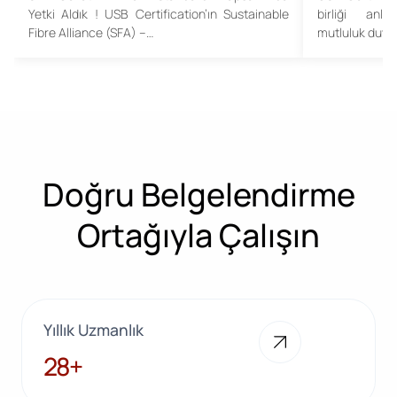
Yetki Aldık ! USB Certification’ın Sustainable
birliği anl
Fibre Alliance (SFA) –…
mutluluk duyu
Doğru Belgelendirme
Ortağıyla Çalışın
Yıllık Uzmanlık
28+
28+