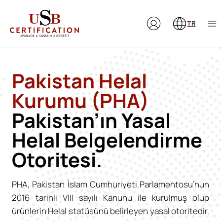
Skip
to
TR
content
Pakistan Helal
Kurumu (PHA)
Pakistan’ın Yasal
Helal Belgelendirme
Otoritesi.
PHA, Pakistan İslam Cumhuriyeti Parlamentosu’nun
2016 tarihli VIII sayılı Kanunu ile kurulmuş olup
ürünlerin Helal statüsünü belirleyen yasal otoritedir.