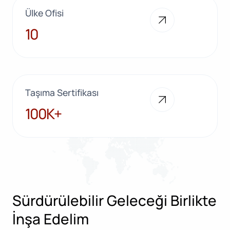
Ülke Ofisi
10
10
Taşıma Sertifikası
100K+
100K+
Sürdürülebilir Geleceği Birlikte
İnşa Edelim