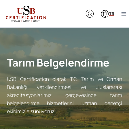
Skip
to
TR
content
Tarım Belgelendirme
USB Certification olarak T.C. Tarım ve Orman
Bakanlığı yetkilendirmesi ve uluslararası
akreditasyonlarımız çerçevesinde tarım
belgelendirme hizmetlerini uzman denetçi
ekibimizle sunuyoruz.