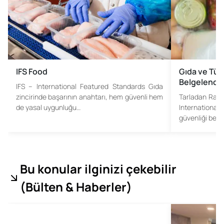
IFS Food
Gıda ve Tüke
Belgelendi
IFS – International Featured Standards Gıda
zincirinde başarının anahtarı, hem güvenli hem
Tarladan Rafla
de yasal uygunluğu…
Internation
güvenliği belg
Bu konular ilginizi çekebilir
(
Bülten & Haberler
)