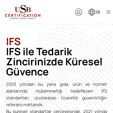
Skip
to
TR
content
IFS
IFS ile Tedarik
Zincirinizde Küresel
Güvence
2003 yılından bu yana gıda, ürün ve hizmet
alanlarında mükemmelliği hedefleyen IFS
standartları, uluslararası ticarette güvenilirliğin
referans noktasıdır.
Bu küresel standartlar çerçevesinde, 2021 yılında