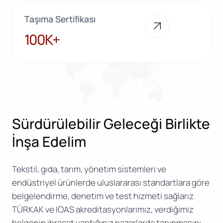
Taşıma Sertifikası
100K+
100K+
Sürdürülebilir Geleceği Birlikte
İnşa Edelim
Tekstil, gıda, tarım, yönetim sistemleri ve
endüstriyel ürünlerde uluslararası standartlara göre
belgelendirme, denetim ve test hizmeti sağlarız.
TÜRKAK ve IOAS akreditasyonlarımız, verdiğimiz
belgenin ihracat yaptığınız pazarlarda tanınmasını