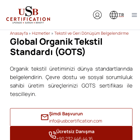
Skip
to
TR
content
Anasayfa
»
Hizmetler
»
Tekstil ve Geri Dönüşüm Belgelendirme
Global Organik Tekstil
Standardı (GOTS)
Organik tekstil üretiminizi dünya standartlarında
belgelendirin. Çevre dostu ve sosyal sorumluluk
sahibi üretim süreçlerinizi GOTS sertifikası ile
tescilleyin.
Şimdi Başvurun
info@usbcertification.com
Ücretsiz Danışma
+90 232 446 44 16