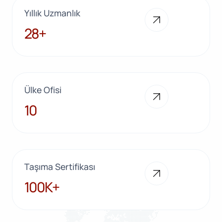
Yıllık Uzmanlık
28+
28+
Ülke Ofisi
10
10
Taşıma Sertifikası
100K+
100K+