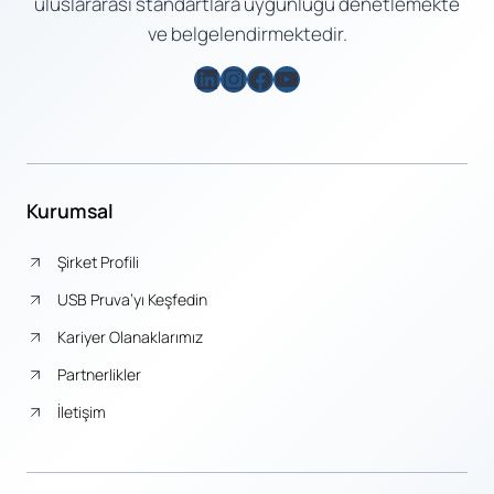
uluslararası standartlara uygunluğu denetlemekte
ve belgelendirmektedir.
LinkedIn
Instagram
Facebook
YouTube
Kurumsal
Şirket Profili
USB Pruva’yı Keşfedin
Kariyer Olanaklarımız
Partnerlikler
İletişim