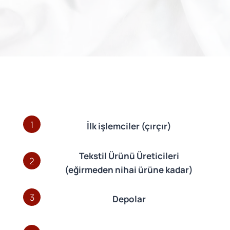
1
İlk işlemciler (çırçır)
Tekstil Ürünü Üreticileri
2
(eğirmeden nihai ürüne kadar)
3
Depolar