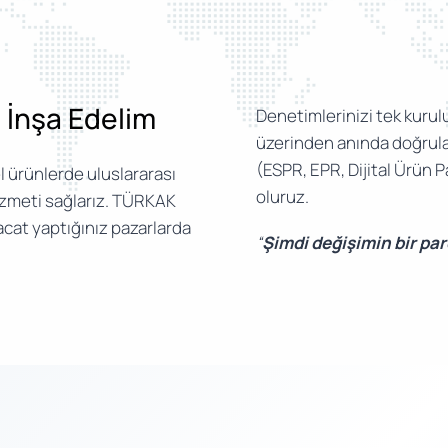
e İnşa Edelim
Denetimlerinizi tek kurulu
üzerinden anında doğrular
(ESPR, EPR, Dijital Ürün
l ürünlerde uluslararası
oluruz.
izmeti sağlarız. TÜRKAK
acat yaptığınız pazarlarda
“
Şimdi değişimin bir pa