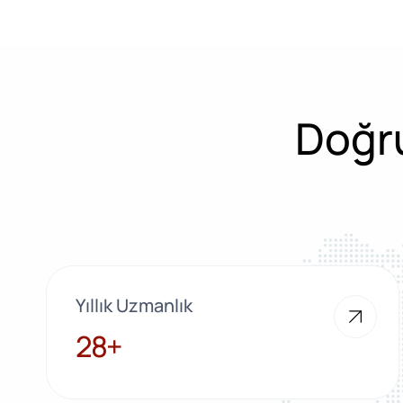
Doğru
Yıllık Uzmanlık
28+
28+