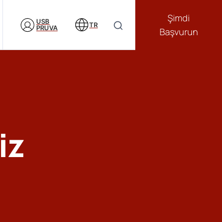
Şimdi
USB
TR
PRUVA
Başvurun
iz