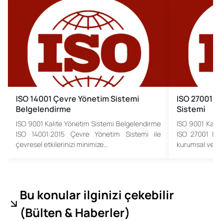
ISO 14001 Çevre Yönetim Sistemi
ISO 27001 B
Belgelendirme
Sistemi
ISO 9001 Kalite Yönetim Sistemi Belgelendirme
ISO 9001 Kali
ISO 14001:2015 Çevre Yönetim Sistemi ile
ISO 27001 Bil
çevresel etkilerinizi minimize…
kurumsal veril
Bu konular ilginizi çekebilir
(
Bülten & Haberler
)