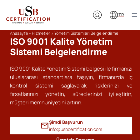
Skip
to
TR
content
Anasayfa
»
Hizmetler
»
Yönetim Sistemleri Belgelendirme
ISO 9001 Kalite Yönetim
Sistemi Belgelendirme
ISO 9001 Kalite Yönetim Sistemi belgesi ile firmanızı
uluslararası standartlara taşıyın, firmanızda iç
kontrol sistemi sağlayarak risklerinizi ve
fırsatlarınızı yönetin, süreçlerinizi iyileştirin,
müşteri memnuniyetini artırın.
Şimdi Başvurun
info@usbcertification.com
Ücretsiz Danışma