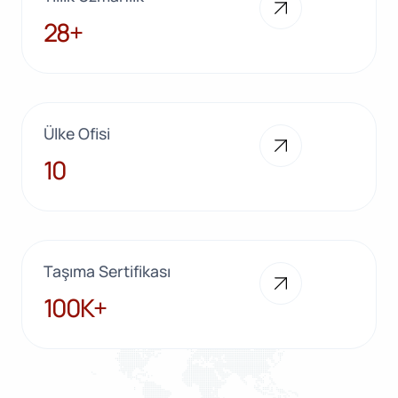
28+
28+
Ülke Ofisi
10
10
Taşıma Sertifikası
100K+
100K+