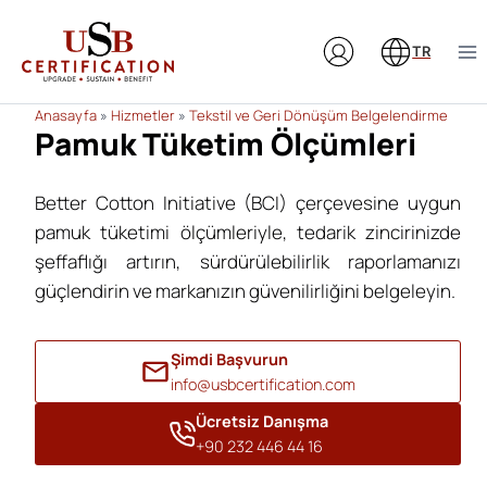
Skip
to
TR
content
Anasayfa
»
Hizmetler
»
Tekstil ve Geri Dönüşüm Belgelendirme
Pamuk Tüketim Ölçümleri
Better Cotton Initiative (BCI) çerçevesine uygun
pamuk tüketimi ölçümleriyle, tedarik zincirinizde
şeffaflığı artırın, sürdürülebilirlik raporlamanızı
güçlendirin ve markanızın güvenilirliğini belgeleyin.
Şimdi Başvurun
info@usbcertification.com
Ücretsiz Danışma
+90 232 446 44 16