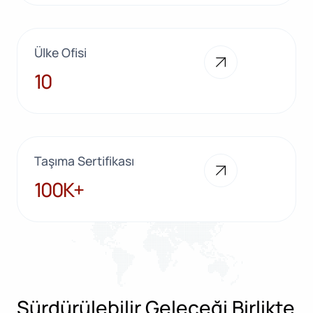
Ülke Ofisi
10
10
Taşıma Sertifikası
100K+
100K+
Sürdürülebilir Geleceği Birlikte