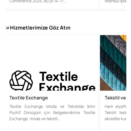
Conference 2025, bu yıl 14–17…
İstanbul İplik 
Hizmetlerimize Göz Atın
Textile Exchange
Tekstil ve 
Textile Exchange Moda ve Tekstilde İklim
Ham elyaftan
Pozitif Dönüşüm için Belgelendirme. Textile
Tekstil tedari
Exchange, moda ve tekstil…
akredite kurul