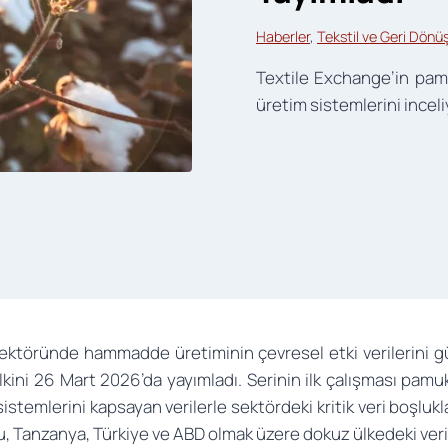
Haberler
, 
Tekstil ve Geri Dön
Textile Exchange’in pamu
üretim sistemlerini inceliy
 sektöründe hammadde üretiminin çevresel etki verilerin
ini 26 Mart 2026’da yayımladı. Serinin ilk çalışması pamuk
lerini kapsayan verilerle sektördeki kritik veri boşlukların
u, Tanzanya, Türkiye ve ABD olmak üzere dokuz ülkedeki veril