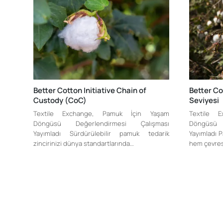
Better Cotton Initiative Chain of
Better Cot
Custody (CoC)
Seviyesi
Textile Exchange, Pamuk İçin Yaşam
Textile 
Döngüsü Değerlendirmesi Çalışması
Döngüsü 
Yayımladı Sürdürülebilir pamuk tedarik
Yayımladı P
zincirinizi dünya standartlarında…
hem çevre