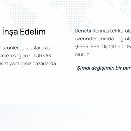
e İnşa Edelim
Denetimlerinizi tek kurulu
üzerinden anında doğrular
(ESPR, EPR, Dijital Ürün
l ürünlerde uluslararası
oluruz.
izmeti sağlarız. TÜRKAK
acat yaptığınız pazarlarda
“
Şimdi değişimin bir pa