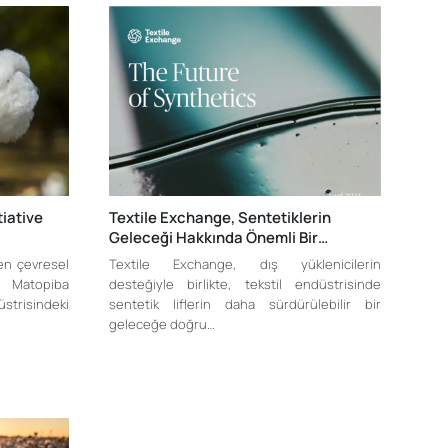
tiative
Textile Exchange, Sentetiklerin
Geleceği Hakkında Önemli Bir…
en çevresel
Textile Exchange, dış yüklenicilerin
ın Matopiba
desteğiyle birlikte, tekstil endüstrisinde
risindeki
sentetik liflerin daha sürdürülebilir bir
geleceğe doğru…