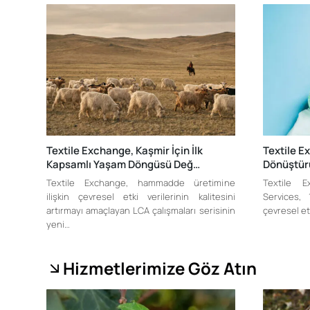
Textile Exchange, Kaşmir İçin İlk
Textile E
Kapsamlı Yaşam Döngüsü Değ…
Dönüştür
Textile Exchange, hammadde üretimine
Textile 
ilişkin çevresel etki verilerinin kalitesini
Services, 
artırmayı amaçlayan LCA çalışmaları serisinin
çevresel etk
yeni…
Hizmetlerimize Göz Atın