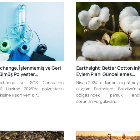
xchange, İşlenmemiş ve Geri
Earthsight: Better Cotton Ini
ülmüş Polyester…
Eylem Planı Güncellemes…
Exchange ve SCS Consulting
Nisan 2024’te, kar amacı gütmey
11 Haziran 2026’da polyesterin
oluşum Earthsight, Brezilya’n
isine ilişkin yeni bir…
bölgesindeki pamuk endüst
sorunları vurgulayan…