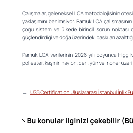
Çalışmalar, geleneksel LCA metodolojisinin ötesind
yaklaşımını benimsiyor. Pamuk LCA çalışmasının b
çoğu sistem ve ülkede birincil sorun noktası ol
güçlendirdiği ve doğa üzerindeki baskıları azalttığ
Pamuk LCA verilerinin 2026 yılı boyunca Higg M
poliester, kaşmir, naylon, deri, yün ve moher üze
←
USB Certification Uluslararası İstanbul İplik Fu
Bu konular ilginizi çekebilir (
Bü