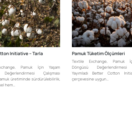
ton Initiative – Tarla
Pamuk Tüketim Ölçümleri
Textile Exchange, Pamuk İ
Exchange, Pamuk İçin Yaşam
Döngüsü Değerlendirmesi 
Değerlendirmesi Çalışması
Yayımladı Better Cotton Initi
amuk üretiminde sürdürülebilirlik,
çerçevesine uygun…
sel hem…