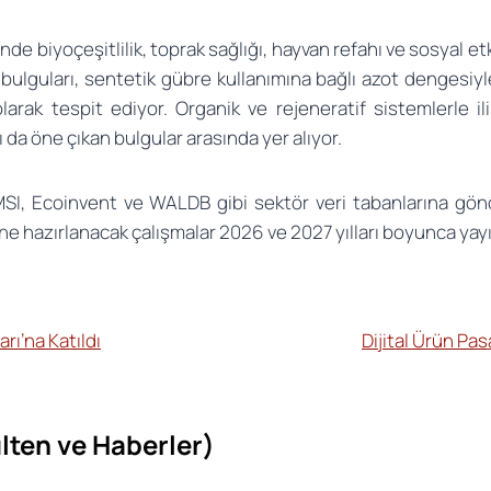
e biyoçeşitlilik, toprak sağlığı, hayvan refahı ve sosyal etk
ulguları, sentetik gübre kullanımına bağlı azot dengesiyle 
arak tespit ediyor. Organik ve rejeneratif sistemlerle ili
ı da öne çıkan bulgular arasında yer alıyor.
SI, Ecoinvent ve WALDB gibi sektör veri tabanlarına gönd
rine hazırlanacak çalışmalar 2026 ve 2027 yılları boyunca ya
arı’na Katıldı
Dijital Ürün Pas
lten ve Haberler)