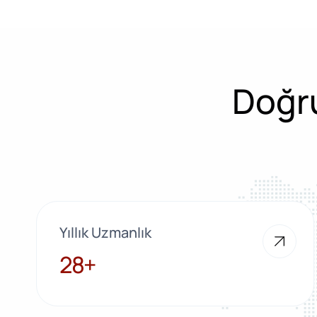
Doğru
Yıllık Uzmanlık
28+
28+