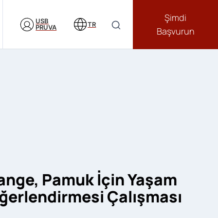
Şimdi
USB
TR
PRUVA
Başvurun
hange, Pamuk İçin Yaşam
erlendirmesi Çalışması