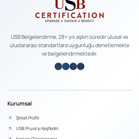
USB Belgelendirme, 28+ yılı aşkın süredir ulusal ve
uluslararası standartlara uygunluğu denetlemekte
ve belgelendirmektedir.
LinkedIn
Instagram
Facebook
YouTube
Kurumsal
Şirket Profili
USB Pruva’yı Keşfedin
Kariyer Olanaklarımız