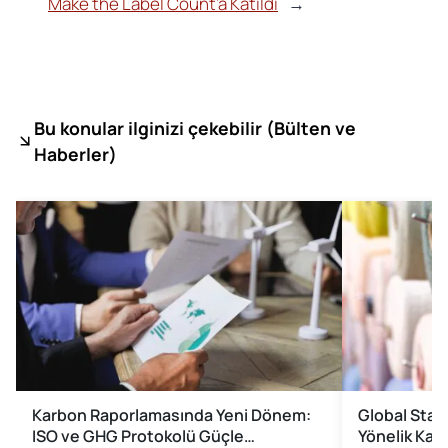
Make the Label Count’a Katıldı
→
Bu konular ilginizi çekebilir (
Bülten ve
Haberler)
Karbon Raporlamasında Yeni Dönem:
Global Stan
ISO ve GHG Protokolü Güçle…
Yönelik Kap