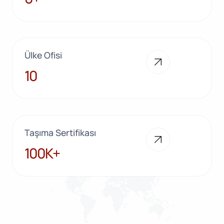
Ülke Ofisi
10
10
Taşıma Sertifikası
100K+
100K+