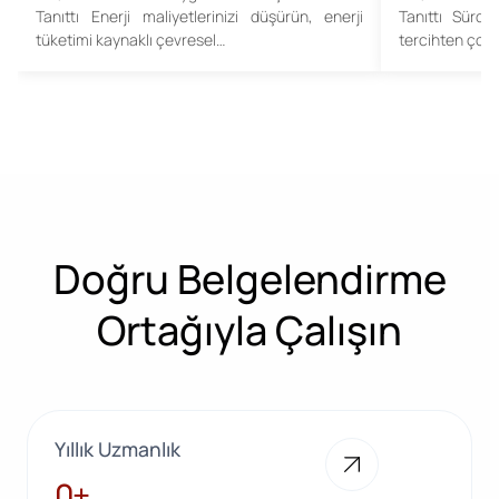
Tanıttı Enerji maliyetlerinizi düşürün, enerji
Tanıttı Sürdür
tüketimi kaynaklı çevresel…
tercihten çok,
Doğru Belgelendirme
Ortağıyla Çalışın
Yıllık Uzmanlık
28+
0+