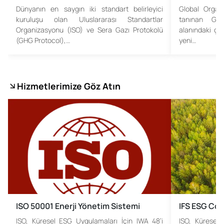
Dünyanın en saygın iki standart belirleyici
Global Organ
kuruluşu olan Uluslararası Standartlar
tanınan Glob
Organizasyonu (ISO) ve Sera Gazı Protokolü
alanındaki ça
(GHG Protocol),…
yeni…
Hizmetlerimize Göz Atın
ISO 50001 Enerji Yönetim Sistemi
IFS ESG Co
ISO, Küresel ESG Uygulamaları İçin IWA 48’i
ISO, Küresel 