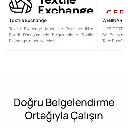
Textile Exchange
WEBINAR
Textile Exchange Moda ve Tekstilde İklim
“USB CERTIFIC
Pozitif Dönüşüm için Belgelendirme. Textile
Bir Buluşma:
Exchange, moda ve tekstil…
Tech Rose’ Etk
Doğru Belgelendirme
Ortağıyla Çalışın