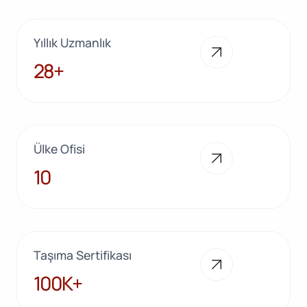
Yıllık Uzmanlık
28+
28+
Ülke Ofisi
10
10
Taşıma Sertifikası
100K+
100K+