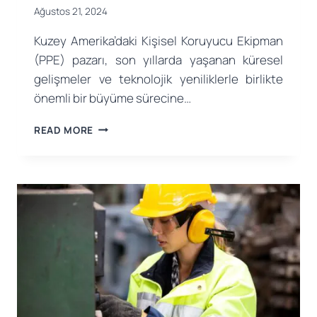
Ağustos 21, 2024
Kuzey Amerika’daki Kişisel Koruyucu Ekipman
(PPE) pazarı, son yıllarda yaşanan küresel
gelişmeler ve teknolojik yeniliklerle birlikte
önemli bir büyüme sürecine…
KUZEY
READ MORE
AMERIKA
KIŞISEL
KORUYUCU
EKIPMAN
PAZARINDA
HIZLI
BÜYÜME:
YENILIKLER,
TRENDLER
VE
GELECEK
BEKLENTILERI