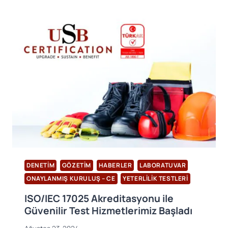
WEB
SITESI
YAYINDA!
DENETIM
GÖZETIM
HABERLER
LABORATUVAR
ONAYLANMIŞ KURULUŞ – CE
YETERLILIK TESTLERI
ISO/IEC 17025 Akreditasyonu ile
Güvenilir Test Hizmetlerimiz Başladı