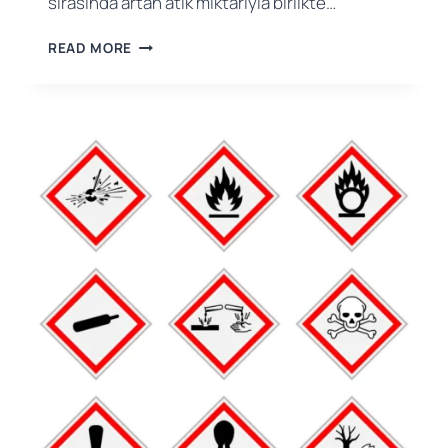
sırasında artan atık miktarıyla birlikte…
SAĞLIK
READ MORE
SEKTÖRÜNDE
YENIDEN
KULLANILABILIR
KKD’YE
YÖNELIK
ARTAN
İLGI:
ÇEVRE
DOSTU
ÇÖZÜMLER
VE
UYGULAMALAR