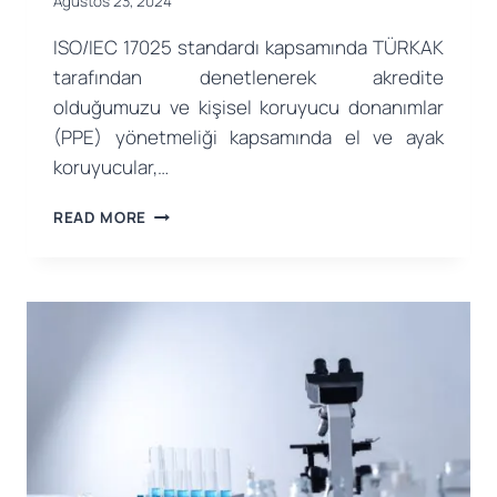
Ağustos 23, 2024
ISO/IEC 17025 standardı kapsamında TÜRKAK
tarafından denetlenerek akredite
olduğumuzu ve kişisel koruyucu donanımlar
(PPE) yönetmeliği kapsamında el ve ayak
koruyucular,…
ISO/IEC
READ MORE
17025
AKREDITASYONU
ILE
GÜVENILIR
TEST
HIZMETLERIMIZ
BAŞLADI