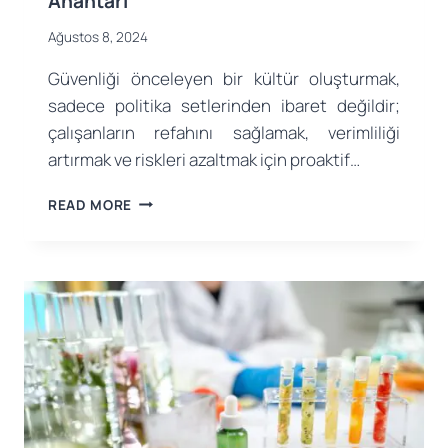
Anahtarı
Ağustos 8, 2024
Güvenliği önceleyen bir kültür oluşturmak,
sadece politika setlerinden ibaret değildir;
çalışanların refahını sağlamak, verimliliği
artırmak ve riskleri azaltmak için proaktif…
GÜVENLIĞI
READ MORE
ÖNCELEYEN
BIR
KÜLTÜR
İNŞA
ETMEK:
ÇALIŞMA
ORTAMINDA
REFAHIN
ANAHTARI