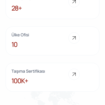
28+
28+
Ülke Ofisi
10
10
Taşıma Sertifikası
100K+
100K+