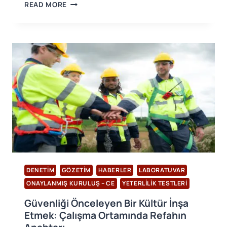
KADINLARA
READ MORE
ÖZEL
KIŞISEL
KORUYUCU
DONANIM
(KKD):
GÜVENLIK
VE
KONFORU
ARTIRMA
ZAMANI
DENETIM
GÖZETIM
HABERLER
LABORATUVAR
ONAYLANMIŞ KURULUŞ – CE
YETERLILIK TESTLERI
Güvenliği Önceleyen Bir Kültür İnşa
Etmek: Çalışma Ortamında Refahın