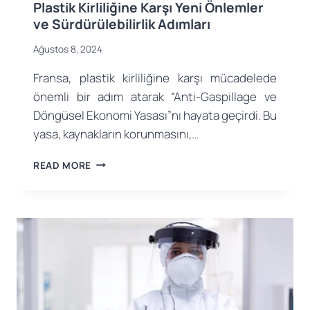
Plastik Kirliliğine Karşı Yeni Önlemler
ve Sürdürülebilirlik Adımları
Ağustos 8, 2024
Fransa, plastik kirliliğine karşı mücadelede
önemli bir adım atarak “Anti-Gaspillage ve
Döngüsel Ekonomi Yasası”nı hayata geçirdi. Bu
yasa, kaynakların korunmasını,…
FRANSA’NIN
READ MORE
DÖNGÜSEL
EKONOMI
YASASI:
PLASTIK
KIRLILIĞINE
KARŞI
YENI
ÖNLEMLER
VE
SÜRDÜRÜLEBILIRLIK