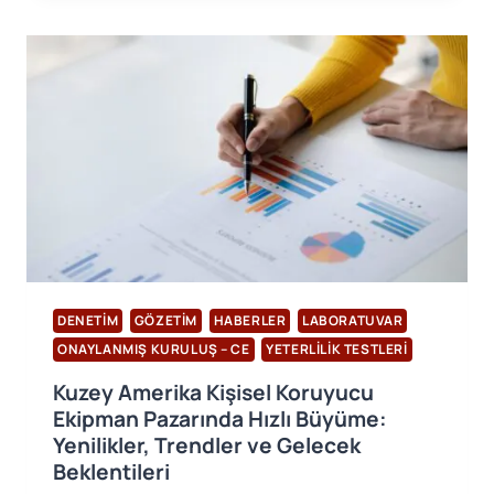
BILEŞENLER
ÜZERINE
KRITIK
KARARLAR
ALDI
DENETIM
GÖZETIM
HABERLER
LABORATUVAR
ONAYLANMIŞ KURULUŞ – CE
YETERLILIK TESTLERI
Kuzey Amerika Kişisel Koruyucu
Ekipman Pazarında Hızlı Büyüme:
Yenilikler, Trendler ve Gelecek
Beklentileri