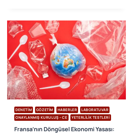
KONTROL
LABORATUVARLARI
YÖNETMELIĞI’NDE
YAPILAN
ÖNEMLI
DEĞIŞIKLIKLER:
YETERLILIK
TESTLERI
VE
TEKNIK
GEREKSINIMLER
DENETIM
GÖZETIM
HABERLER
LABORATUVAR
ONAYLANMIŞ KURULUŞ – CE
YETERLILIK TESTLERI
Fransa’nın Döngüsel Ekonomi Yasası: