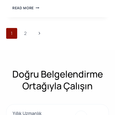
OSHA,
READ MORE
KIMYASAL
GÜVENLIK
STANDARTLARINI
YENILEDI:
Page
Next
1
2
YENI
DÜZENLEMELER
navigation
Page
19
TEMMUZ’DA
YÜRÜRLÜĞE
GIRDI!
Doğru Belgelendirme
Ortağıyla Çalışın
Yıllık Uzmanlık