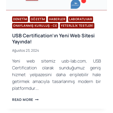
DENETIM
GÖZETIM
HABERLER
LABORATUVAR
ONAYLANMIŞ KURULUŞ – CE
YETERLILIK TESTLERI
USB Certification’ın Yeni Web Sitesi
Yayında!
Ağustos 23, 2024
Yeni web sitemiz usb-lab.com, USB
Certification olarak sunduğumuz geniş
hizmet yelpazesini daha erişilebilir hale
getirmek amacıyla tasarlanmış modern bir
platformdur….
USB
READ MORE
CERTIFICATION’IN
YENI