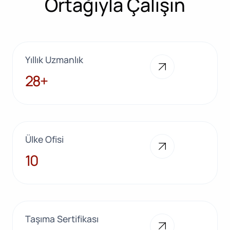
Ortağıyla Çalışın
Yıllık Uzmanlık
28+
28+
Ülke Ofisi
10
10
Taşıma Sertifikası