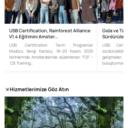
USB Certification, Rainforest Alliance
Gıda ve Ta
V1.4 Eğitimini Amster…
Sürdürülebi
USB Certification Tarım Programlar
USB Certif
Müdürü Sevgi Kansoy, 18–20 Kasım 2025
sürdürülebi
tarihlerinde Amsterdam’da düzenlenen “F2F –
gelişmeleri
CB Training…
buluşturmaya 
Hizmetlerimize Göz Atın