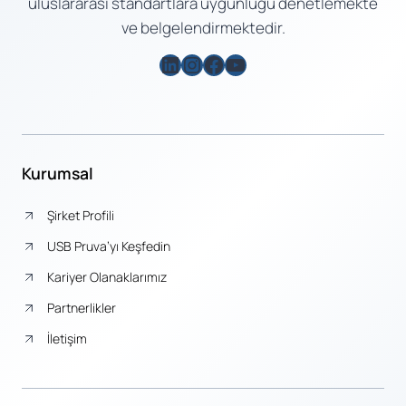
uluslararası standartlara uygunluğu denetlemekte
ve belgelendirmektedir.
LinkedIn
Instagram
Facebook
YouTube
Kurumsal
Şirket Profili
USB Pruva’yı Keşfedin
Kariyer Olanaklarımız
Partnerlikler
İletişim