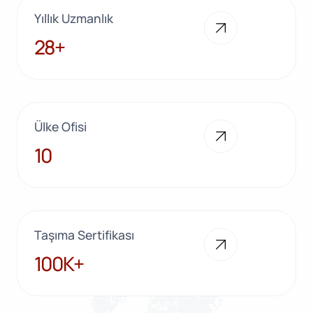
Yıllık Uzmanlık
28+
28+
Ülke Ofisi
10
10
Taşıma Sertifikası
100K+
100K+