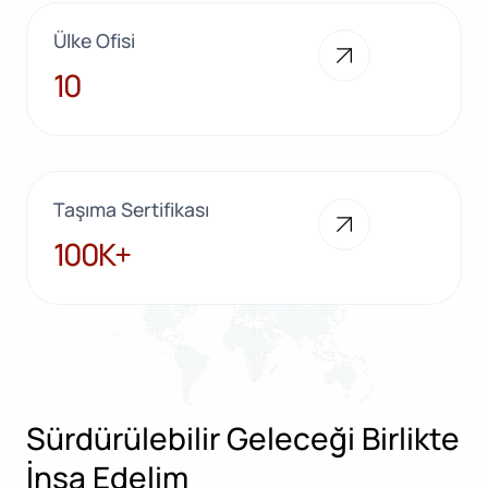
Ülke Ofisi
10
10
Taşıma Sertifikası
100K+
100K+
Sürdürülebilir Geleceği Birlikte
İnşa Edelim