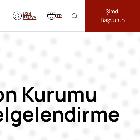
Şimdi
USB
TR
PRUVA
Başvurun
yon Kurumu
Belgelendirme