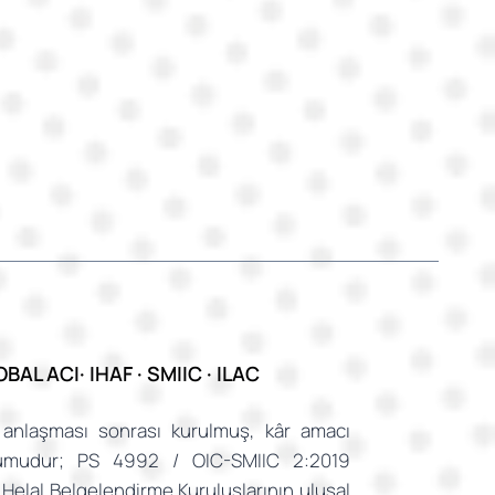
BAL ACI· IHAF · SMIIC · ILAC
anlaşması sonrası kurulmuş, kâr amacı
umudur; PS 4992 / OIC-SMIIC 2:2019
 Helal Belgelendirme Kuruluşlarının ulusal