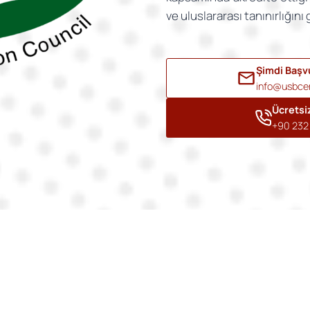
ve uluslararası tanınırlığını 
Şimdi Başv
info@usbcer
Ücretsi
+90 232 