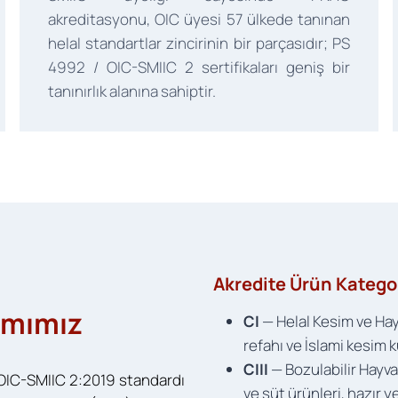
akreditasyonu, OIC üyesi 57 ülkede tanınan
helal standartlar zincirinin bir parçasıdır; PS
4992 / OIC-SMIIC 2 sertifikaları geniş bir
tanınırlık alanına sahiptir.
Akredite Ürün Kategor
mımız
CI
— Helal Kesim ve Ha
refahı ve İslami kesim 
CIII
— Bozulabilir Hayvan
OIC-SMIIC 2:2019 standardı
ve süt ürünleri, hazır 