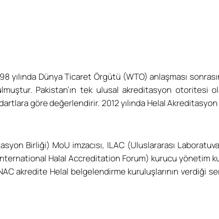
998 yılında Dünya Ticaret Örgütü (WTO) anlaşması sonrasın
muştur. Pakistan’ın tek ulusal akreditasyon otoritesi 
tandartlara göre değerlendirir. 2012 yılında Helal Akredita
itasyon Birliği) MoU imzacısı, ILAC (Uluslararası Laboratu
F (International Halal Accreditation Forum) kurucu yönetim 
 PNAC akredite Helal belgelendirme kuruluşlarının verdiği s