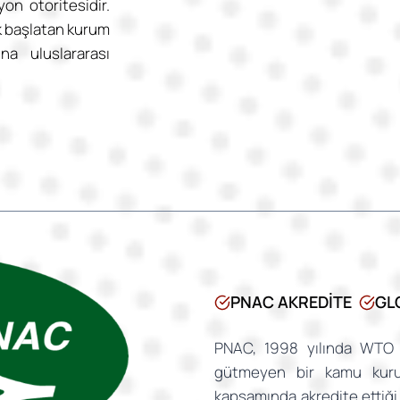
yon otoritesidir.
k başlatan kurum
na uluslararası
PNAC AKREDITE
GLO
PNAC, 1998 yılında WTO 
gütmeyen bir kamu kur
kapsamında akredite ettiği