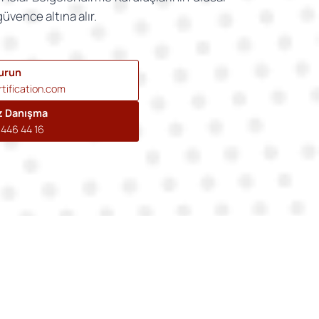
güvence altına alır.
urun
tification.com
z Danışma
446 44 16