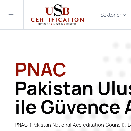
Skip
to
Sektörler
content
PNAC
Pakistan Ulu
ile Güvence 
PNAC (Pakistan National Accreditation Council), Bi